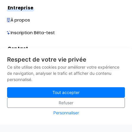
Entreprise
À propos
Inscription Bêta-test
Contact
Respect de votre vie privée
Contact
Ce site utilise des cookies pour améliorer votre expérience
Planifier une démonstration
de navigation, analyser le trafic et afficher du contenu
personnalisé.
Afficher le numéro
Tout accepter
Refuser
Personnaliser
Mentions légales
Politique de confidentialité
© 2026 INSTEDGE — Tous droits réservés.
Site propulsé par
Knotix
.