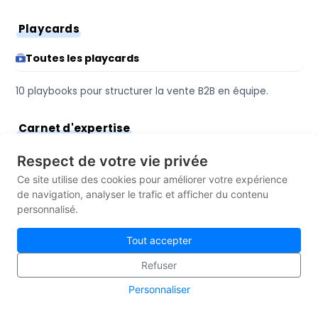
Playcards
Toutes les playcards
10 playbooks pour structurer la vente B2B en équipe.
Carnet d'expertise
Voir tous les articles
Respect de votre vie privée
Ce site utilise des cookies pour améliorer votre expérience
Actualités Instedge
de navigation, analyser le trafic et afficher du contenu
personnalisé.
Appels d’offres
Tout accepter
Plan de compte commercial
Refuser
Processus commercial
Personnaliser
Prospection