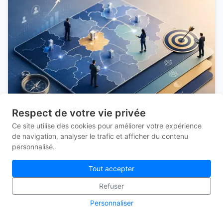
Respect de votre vie privée
Ce site utilise des cookies pour améliorer votre expérience
Le Territory Plan : une nouvelle manière de
de navigation, analyser le trafic et afficher du contenu
piloter le développement commercial
personnalisé.
Les directions commerciales n'ont probablement jamais
disposé d'autant de données qu'aujourd'hui. Cette
Tout accepter
richesse d'information constitue un progrès
Refuser
considérable. Pourtant, une question essentielle reste
souvent sans réponse : quel est notre plan pour
Personnaliser
développer notre territoire commercial ?