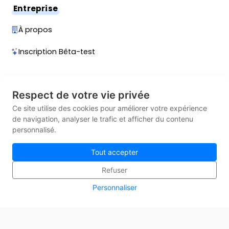
Entreprise
À propos
Inscription Bêta-test
Contact
Respect de votre vie privée
Contact
Ce site utilise des cookies pour améliorer votre expérience
de navigation, analyser le trafic et afficher du contenu
Planifier une démonstration
personnalisé.
Afficher le numéro
Tout accepter
Refuser
Personnaliser
Mentions légales
Politique de confidentialité
© 2026 INSTEDGE — Tous droits réservés.
Site propulsé par
Knotix
.