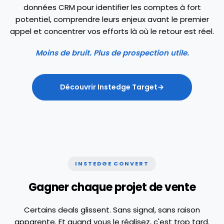
données CRM pour identifier les comptes à fort
potentiel, comprendre leurs enjeux avant le premier
appel et concentrer vos efforts là où le retour est réel.
Moins de bruit. Plus de prospection utile.
Découvrir Instedge Target
Maison Tessier
Deal · 320 k€ ·
Cycle 4/6
Cartographier
01/03
0
/100
INSTEDGE CONVERT
Gagner chaque projet de vente
Certains deals glissent. Sans signal, sans raison
Décideur Éco
apparente. Et quand vous le réalisez, c'est trop tard.