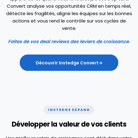
Convert analyse vos opportunités CRM en temps réel,
?
détecte les fragilités, aligne les équipes sur les bonnes
actions et vous rend le contrôle sur vos cycles de
vente.
Faites de vos deal reviews des leviers de croissance.
Découvrir Instedge Convert
Al
Maison Aubry
Compte · 18
mois · Industrie
Allié
Suivre
01/03
0
/100
Acquisition
Adoptio
INSTEDGE EXPAND
Développer la valeur de vos clients