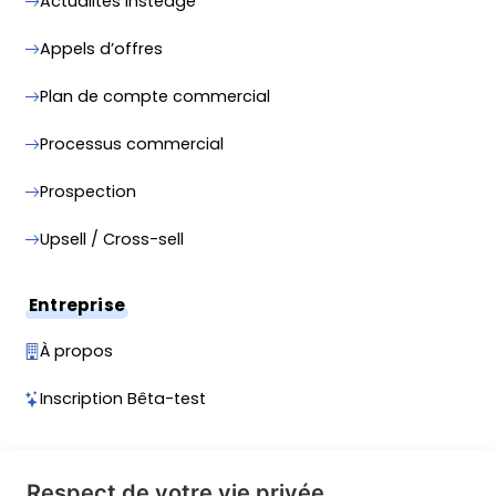
Actualités Instedge
Appels d’offres
Plan de compte commercial
Processus commercial
Prospection
Upsell / Cross-sell
Entreprise
À propos
Inscription Bêta-test
Contact
Respect de votre vie privée